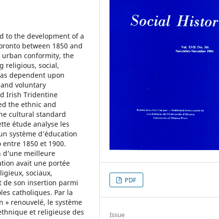
ed to the development of a
 Toronto between 1850 and
s urban conformity, the
religious, social,
 was dependent upon
s and voluntary
d Irish Tridentine
ed the ethnic and
the cultural standard
tte étude analyse les
’un système d’éducation
 entre 1850 et 1900.
n d’une meilleure
tion avait une portée
igieux, sociaux,
PDF
t de son insertion parmi
les catholiques. Par la
n » renouvelé, le système
ethnique et religieuse des
Issue