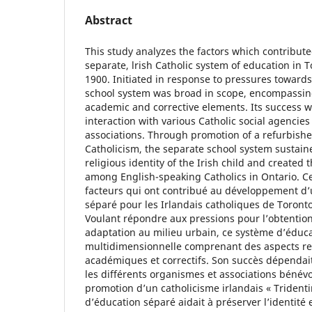
Abstract
This study analyzes the factors which contribut
separate, lrish Catholic system of education in
1900. Initiated in response to pressures toward
school system was broad in scope, encompassing 
academic and corrective elements. Its success
interaction with various Catholic social agencie
associations. Through promotion of a refurbishe
Catholicism, the separate school system sustain
religious identity of the Irish child and created 
among English-speaking Catholics in Ontario. Ce
facteurs qui ont contribué au développement d
séparé pour les Irlandais catholiques de Toronto
Voulant répondre aux pressions pour l’obtentio
adaptation au milieu urbain, ce système d’éduca
multidimensionnelle comprenant des aspects rel
académiques et correctifs. Son succès dépendai
les différents organismes et associations bénévo
promotion d’un catholicisme irlandais « Tridenti
d’éducation séparé aidait à préserver l’identité 