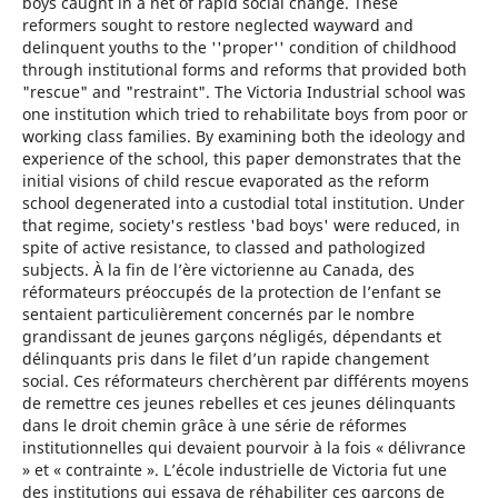
boys caught in a net of rapid social change. These
reformers sought to restore neglected wayward and
delinquent youths to the ''proper'' condition of childhood
through institutional forms and reforms that provided both
"rescue" and "restraint". The Victoria Industrial school was
one institution which tried to rehabilitate boys from poor or
working class families. By examining both the ideology and
experience of the school, this paper demonstrates that the
initial visions of child rescue evaporated as the reform
school degenerated into a custodial total institution. Under
that regime, society's restless 'bad boys' were reduced, in
spite of active resistance, to classed and pathologized
subjects. À la fin de l’ère victorienne au Canada, des
réformateurs préoccupés de la protection de l’enfant se
sentaient particulièrement concernés par le nombre
grandissant de jeunes garçons négligés, dépendants et
délinquants pris dans le filet d’un rapide changement
social. Ces réformateurs cherchèrent par différents moyens
de remettre ces jeunes rebelles et ces jeunes délinquants
dans le droit chemin grâce à une série de réformes
institutionnelles qui devaient pourvoir à la fois « délivrance
» et « contrainte ». L’école industrielle de Victoria fut une
des institutions qui essaya de réhabiliter ces garçons de