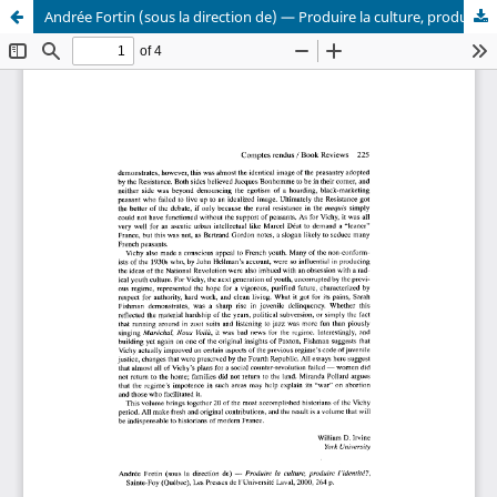
Andrée Fortin (sous la direction de) — Produire la culture, produire l’identité?