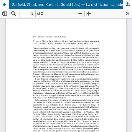
Gaffield, Chad, and Karen L. Gould (dir.) — La distinction canadienne au tournant du XXIe siècle