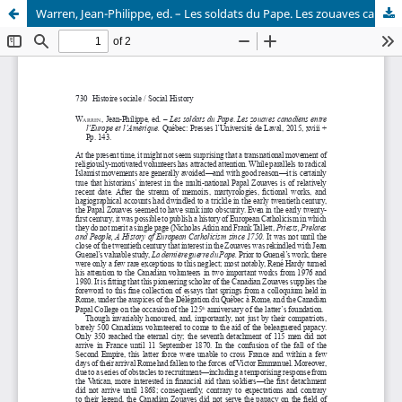
Warren, Jean-Philippe, ed. – Les soldats du Pape. Les zouaves canadiens entre l’Europe et l’Amérique.