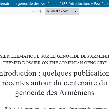
ntenaire du génocide des Arméniens / 653 Introduction: A Few Rec